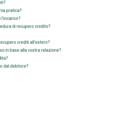
ti?
mia pratica?
l'incarico?
edura di recupero credito?
 recupero crediti all’estero?
sso in base alla vostra relazione?
dita?
o dal debitore?