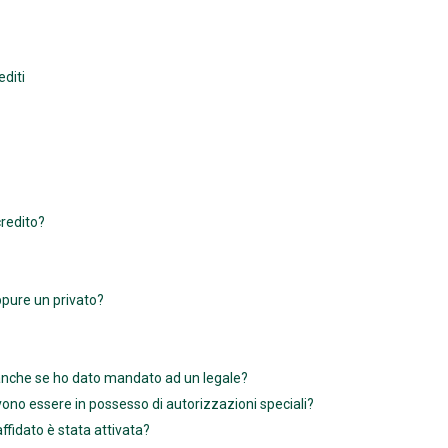
diti
credito?
ppure un privato?
o anche se ho dato mandato ad un legale?
evono essere in possesso di autorizzazioni speciali?
ffidato è stata attivata?