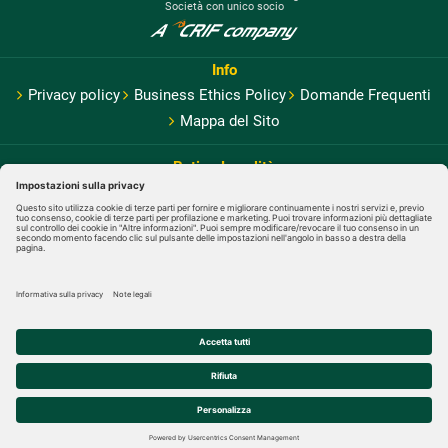
Società con unico socio
Info
Privacy policy
Business Ethics Policy
Domande Frequenti
Mappa del Sito
Rating Legalità
Cerificazioni
© Copyright: Comas S.r.l. | Partita Iva n° 01209940517 - Cap. sociale
€ 100.000,00 i.v.
Condividi