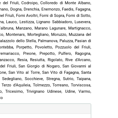
le del Friuli, Codroipo, Colloredo di Monte Albano,
nano, Dogna, Drenchia, Enemonzo, Faedis, Fagagna,
l Friuli, Forni Avoltri, Forni di Sopra, Forni di Sotto,
na, Lauco, Lestizza, Lignano Sabbiadoro, Lusevera,
Valbruna, Manzano, Marano Lagunare, Martignacco,
o, Montenars, Mortegliano, Moruzzo, Muzzana del
lazzolo dello Stella, Palmanova, Paluzza, Pasian di
ntebba, Porpetto, Povoletto, Pozzuolo del Friuli,
emariacco, Preone, Prepotto, Pulfero, Ragogna,
nzacco, Resia, Resiutta, Rigolato, Rive d'Arcano,
del Friuli, San Giorgio di Nogaro, San Giovanni al
one, San Vito al Torre, San Vito di Fagagna, Santa
Sedegliano, Socchieve, Stregna, Sutrio, Taipana,
 Terzo d'Aquileia, Tolmezzo, Torreano, Torviscosa,
o, Tricesimo, Trivignano Udinese, Udine, Varmo,
io