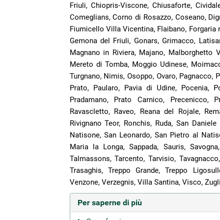
Friuli, Chiopris-Viscone, Chiusaforte, Civida
Comeglians, Corno di Rosazzo, Coseano, Dig
Fiumicello Villa Vicentina, Flaibano, Forgaria ne
Gemona del Friuli, Gonars, Grimacco, Latisa
Magnano in Riviera, Majano, Malborghetto 
Mereto di Tomba, Moggio Udinese, Moimacc
Turgnano, Nimis, Osoppo, Ovaro, Pagnacco, Pa
Prato, Paularo, Pavia di Udine, Pocenia, Po
Pradamano, Prato Carnico, Precenicco, Pr
Ravascletto, Raveo, Reana del Rojale, Rema
Rivignano Teor, Ronchis, Ruda, San Daniele 
Natisone, San Leonardo, San Pietro al Natis
Maria la Longa, Sappada, Sauris, Savogna, 
Talmassons, Tarcento, Tarvisio, Tavagnacco,
Trasaghis, Treppo Grande, Treppo Ligosull
Venzone, Verzegnis, Villa Santina, Visco, Zugl
Per saperne di più