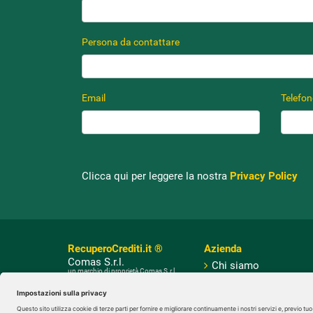
Persona da contattare
Email
Telefo
Clicca qui per leggere la nostra
Privacy Policy
RecuperoCrediti.it ®
Azienda
Comas S.r.l.
Chi siamo
un marchio di proprietà Comas S.r.l.
Società soggetta all'attività di direzione
Servizi
e coordinamento di CRIBIS Holding
S.r.l.
Certificazioni
Società con unico socio