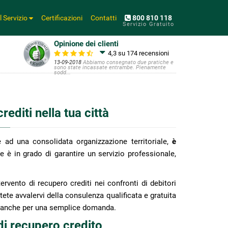
Il Servizio
Certificazioni
Contatti
800 810 118
Servizio Gratuito
Opinione dei clienti
4,3 su 174
recensioni
13-09-2018
Abbiamo consegnato due pratiche e
sono state incassate entrambe. Pienamente
sodd...
editi nella tua città
e ad una consolidata organizzazione territoriale,
è
ve è in grado di garantire un servizio professionale,
ervento di recupero crediti nei confronti di debitori
tete avvalervi della consulenza qualificata e gratuita
o anche per una semplice domanda.
di recupero credito