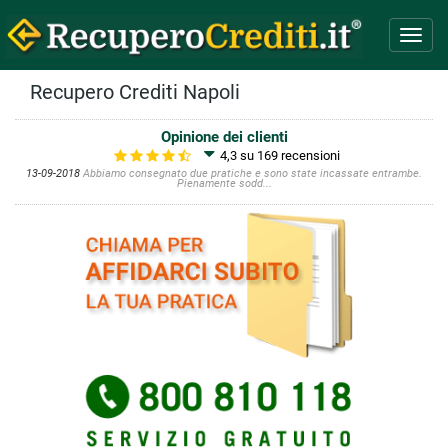
Toggl
navig
Recupero Crediti Napoli
Opinione dei clienti
4,3 su 169
recensioni
13-09-2018
Abbiamo consegnato due pratiche e sono state incassate entrambe.
Pienamente sodd...