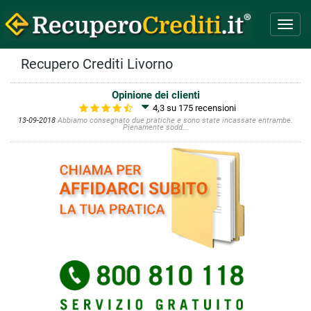
Toggl
navig
Recupero Crediti Livorno
Opinione dei clienti
4,3 su 175
recensioni
13-09-2018
Abbiamo consegnato due pratiche e sono state incassate entrambe.
Pienamente sodd...