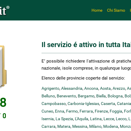
Home
Chi Siamo
Il servizio é attivo in tutta Ita
E’ possibile richiedere l'attivazione di pratic
nazionale, isole comprese, in qualunque luog
Elenco delle provincie coperte dal servizio:
Agrigento
,
Alessandria
,
Ancona
,
Aosta
,
Arezzo
,
As
Belluno
,
Benevento
,
Bergamo
,
Biella
,
Bologna
,
Bol
Campobasso
,
Carbonia-Iglesias
,
Caserta
,
Catani
Cuneo
,
Enna
,
Fermo
,
Ferrara
,
Firenze
,
Foggia
,
For
Isernia
,
La Spezia
,
L'Aquila
,
Latina
,
Lecce
,
Lecco
,
L
Carrara
,
Matera
,
Messina
,
Milano
,
Modena
,
Monza