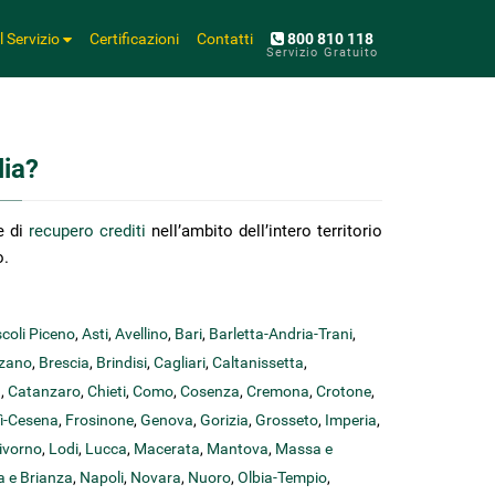
Il Servizio
Certificazioni
Contatti
800 810 118
Servizio Gratuito
lia?
he di
recupero crediti
nell’ambito dell’intero territorio
o.
coli Piceno
,
Asti
,
Avellino
,
Bari
,
Barletta-Andria-Trani
,
zano
,
Brescia
,
Brindisi
,
Cagliari
,
Caltanissetta
,
a
,
Catanzaro
,
Chieti
,
Como
,
Cosenza
,
Cremona
,
Crotone
,
lì-Cesena
,
Frosinone
,
Genova
,
Gorizia
,
Grosseto
,
Imperia
,
ivorno
,
Lodi
,
Lucca
,
Macerata
,
Mantova
,
Massa e
 e Brianza
,
Napoli
,
Novara
,
Nuoro
,
Olbia-Tempio
,