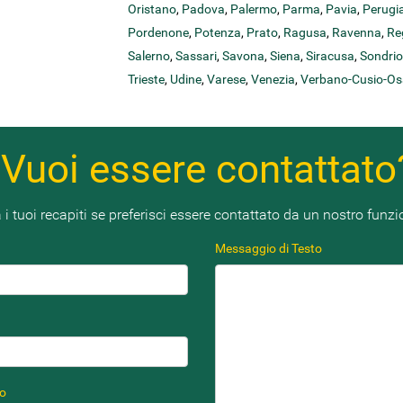
Oristano
,
Padova
,
Palermo
,
Parma
,
Pavia
,
Perugi
Pordenone
,
Potenza
,
Prato
,
Ragusa
,
Ravenna
,
Re
Salerno
,
Sassari
,
Savona
,
Siena
,
Siracusa
,
Sondrio
Trieste
,
Udine
,
Varese
,
Venezia
,
Verbano-Cusio-Os
Vuoi essere contattato
 i tuoi recapiti se preferisci essere contattato da un nostro funzi
Messaggio di Testo
no