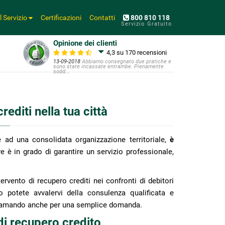
Il Servizio
Certificazioni
Contatti
800 810 118
Servizio Gratuito
Opinione dei clienti
4,3 su 170
recensioni
13-09-2018
Abbiamo consegnato due pratiche e
sono state incassate entrambe. Pienamente
sodd...
editi nella tua città
e ad una consolidata organizzazione territoriale,
è
ve è in grado di garantire un servizio professionale,
ervento di recupero crediti nei confronti di debitori
o potete avvalervi della consulenza qualificata e
chiamando anche per una semplice domanda.
di recupero credito